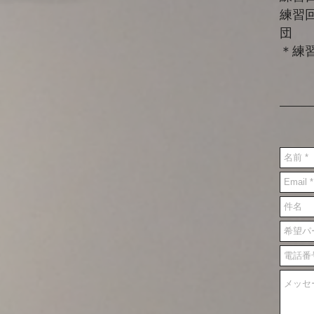
練
団 費
＊練