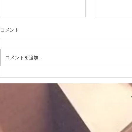
2026/7/11、定演後最初の練習
2026/6/
コメント
は…
は…
6月28日に定期演奏会が終わり、
佐久間先生の
2週間のお休みを経て最初の練
吸って10秒
コメントを追加…
習。次の演奏会（来年夏のグリー
を閉じてハミ
ンサマーコンサート）を目指し
く開けて「あ
て、新しい曲に取り組みます。
てみたりしま
女屋先生のボイストレーニング
を繰り返して
では、喉の奥はもちろん…喉の上
せていきたい
の、鼻👃の奥を開けて…耳👂️の後
の合唱練習は
ろから声を出す！練習を繰り返し
「おわりのな
行いました。腹筋が使えていなけ
よ🎸」「こん
れば…この発声は無理!!という事
😨な箇所を
です。一歩レベルアップした発声
し」を中心に。 「ぽろぽろ
の為にも…この事は意識していこ
「ひとつ。