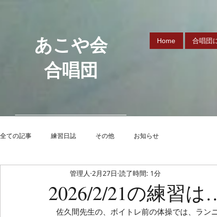
あこや会
Home
合唱団
合唱団
全ての記事
練習日誌
その他
お知らせ
管理人
2月27日
読了時間: 1分
2026/2/21の練習は
　佐久間先生の、ボイトレ前の体操では、ランニ