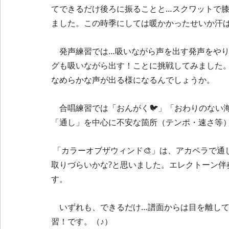
てできるだけ後ろに振ることと…スクワットで膝
ました。この時季にしては暖かかったせいか汗
　発声練習では…吸いながら声を出す発声をやり
グも吸いながら出す！ことに挑戦してみました
なめらかな声が出る様になるんでしょうか。
　合唱練習では「おんがく🐦」「おわりのない海
「通し」を中心に不安な箇所（テンポ・速さ等
 「カラーオブザウィンド🎨」は、アカペラで通して歌い…、ラスト部分のハミングはアカペラだと音が
取りづらいかな?と思いました。エレクトーン伴
す。
　いずれも、できるだけ…譜面からは目を離し
習！です。（♪）