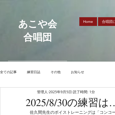
あこや会
Home
合唱団
合唱団
全ての記事
練習日誌
その他
お知らせ
管理人
2025年9月5日
読了時間: 1分
2025/8/30の練習は
　佐久間先生のボイストレーニングは「コンコーネ