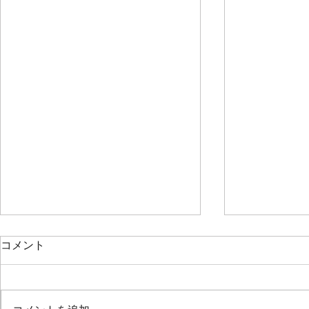
2026/7/11、定演後最初の練習
2026/6/
コメント
は…
は…
6月28日に定期演奏会が終わり、
佐久間先生の
2週間のお休みを経て最初の練
吸って10秒