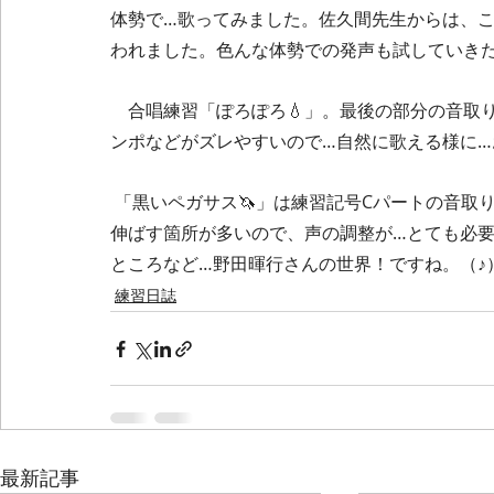
体勢で…歌ってみました。佐久間先生からは、こ
われました。色んな体勢での発声も試していき
　合唱練習「ぽろぽろ💧」。最後の部分の音取
ンポなどがズレやすいので…自然に歌える様に…
 「黒いペガサス🦄」は練習記号Cパートの音取りがメインでした。ソプラノ（テナーも）は高音を長く
伸ばす箇所が多いので、声の調整が…とても必
ところなど…野田暉行さんの世界！ですね。（♪
練習日誌
最新記事