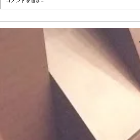
コメントを追加…
習。次の演奏会（来年夏のグリー
を閉じてハミ
ンサマーコンサート）を目指し
く開けて「あ
て、新しい曲に取り組みます。
てみたりしま
女屋先生のボイストレーニング
を繰り返して
では、喉の奥はもちろん…喉の上
せていきたい
の、鼻👃の奥を開けて…耳👂️の後
の合唱練習は
ろから声を出す！練習を繰り返し
「おわりのな
行いました。腹筋が使えていなけ
よ🎸」「こん
れば…この発声は無理!!という事
😨な箇所を
です。一歩レベルアップした発声
し」を中心に。 「ぽろぽろ
の為にも…この事は意識していこ
「ひとつ。
うと
た