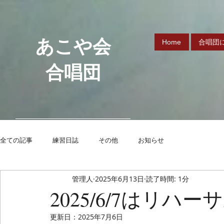
あこや会
Home
合唱団
合唱団
全ての記事
練習日誌
その他
お知らせ
管理人
2025年6月13日
読了時間: 1分
2025/6/7はリハー
更新日：
2025年7月6日