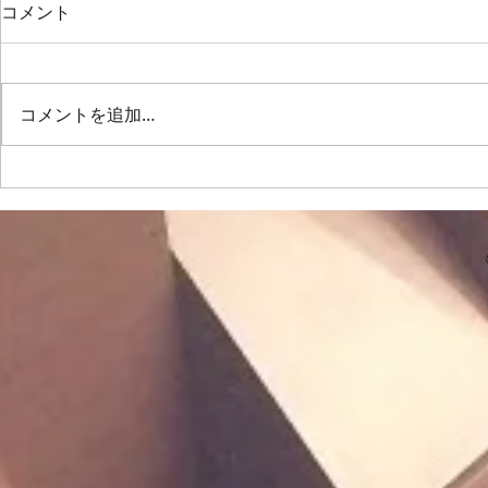
2026/7/11、定演後最初の練習
2026/6/
コメント
は…
は…
6月28日に定期演奏会が終わり、
佐久間先生の
2週間のお休みを経て最初の練
吸って10秒
コメントを追加…
習。次の演奏会（来年夏のグリー
を閉じてハミ
ンサマーコンサート）を目指し
く開けて「あ
て、新しい曲に取り組みます。
てみたりしま
女屋先生のボイストレーニング
を繰り返して
では、喉の奥はもちろん…喉の上
せていきたい
の、鼻👃の奥を開けて…耳👂️の後
の合唱練習は
ろから声を出す！練習を繰り返し
「おわりのな
行いました。腹筋が使えていなけ
よ🎸」「こん
れば…この発声は無理!!という事
😨な箇所を
です。一歩レベルアップした発声
し」を中心に。 「ぽろぽろ
の為にも…この事は意識していこ
「ひとつ。
うと
た