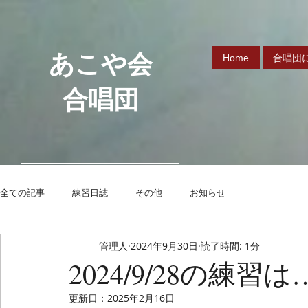
あこや会
Home
合唱団
合唱団
全ての記事
練習日誌
その他
お知らせ
管理人
2024年9月30日
読了時間: 1分
2024/9/28の練習は
更新日：
2025年2月16日