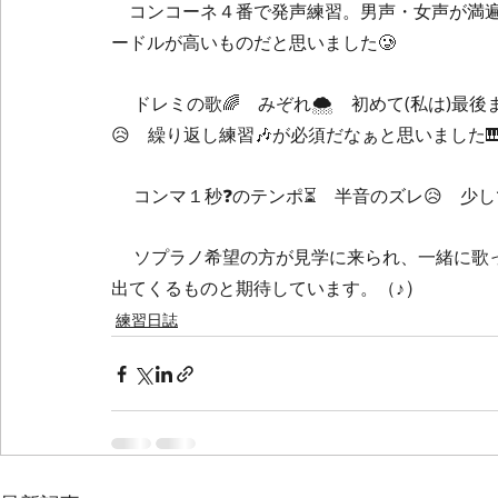
　コンコーネ４番で発声練習。男声・女声が満
ードルが高いものだと思いました🥲
 　ドレミの歌🌈　みぞれ🌨️　初めて(私は)最後まで通しで歌ってみて、半音間違えて覚えていたり…
😥　繰り返し練習🎶が必須だなぁと思いました
 　コンマ１秒❓のテンポ⏳　半音のズレ😥　少
 　ソプラノ希望の方が見学に来られ、一緒に歌っていかれました。入団される❗との事で、益々活気が
）
出てくるものと期待しています。（♪
練習日誌