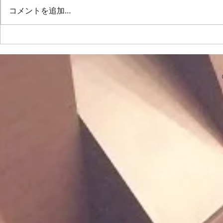
2週間のお休みを経て最初の練
吸って10秒
コメントを追加…
習。次の演奏会（来年夏のグリー
を閉じてハミ
ンサマーコンサート）を目指し
く開けて「あ
て、新しい曲に取り組みます。
てみたりしま
女屋先生のボイストレーニング
を繰り返して
では、喉の奥はもちろん…喉の上
せていきたい
の、鼻👃の奥を開けて…耳👂️の後
の合唱練習は
ろから声を出す！練習を繰り返し
「おわりのな
行いました。腹筋が使えていなけ
よ🎸」「こん
れば…この発声は無理!!という事
😨な箇所を
です。一歩レベルアップした発声
し」を中心に。 「ぽろぽろ
の為にも…この事は意識していこ
「ひとつ。
うと
た