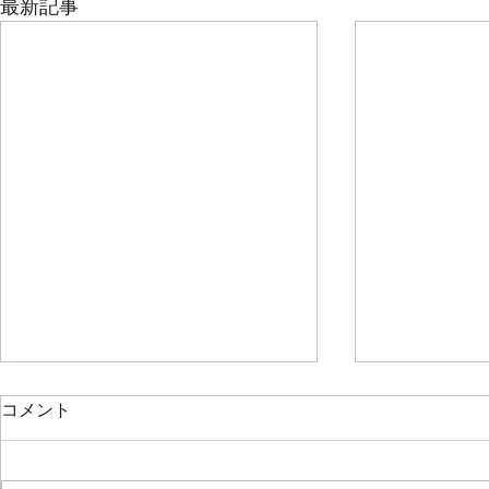
最新記事
2026/7/11、定演後最初の練習
2026/6/
コメント
は…
は…
6月28日に定期演奏会が終わり、
佐久間先生の