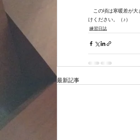
　この頃は寒暖差が大
けください。（♪）
練習日誌
最新記事