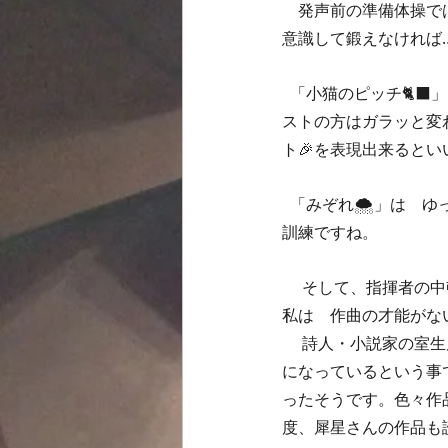
　発声前の準備体操では
意識して鍛えなければ
  「小猫のピッチ🐈‍⬛」はリズムにノッて、テンポが遅れないよう気をつけて歌いたいと思います。ラ
ストの方はガラッと変
ト🎉を表現出来るといい
  「みぞれ🌨️」は　ゆっくり目に歌った為か、息が続かないのでかなり苦労しました。ブレスの仕方も
訓練ですね。 
 　そして、指揮者の中邨さん作曲の「十月のノオト🍂」、最初から最後までひと通り歌いました。 　
私は　作曲の才能がな
 　詩人・小説家の室生犀星さんは、養母の半生を描いた「あにいもうと」という作品が　やTVドラマ
になっているという事
ったそうです。色々作
度、犀星さんの作品も