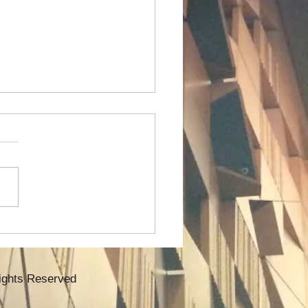
6/6/20はゲネプロ実施！
プロ！全員出席でした✨
先生のボイストレーニングで
とにかく喉の奥を開けて…ま
👂️の後ろから声を出す練習を
した。アクビを🥱している時
この状態に近い！という事で
そして、かなり高音域で速い
ポでの発声をしました。耳の
から声を出す事が出来ている
hts Reserved
？ですが…🤔出来るだけ近づ