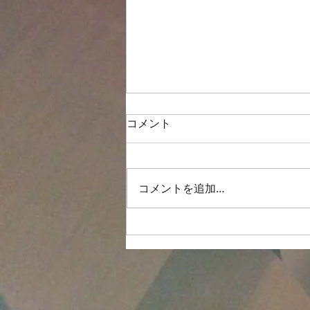
2026/7/11、定演後最初の練習
コメント
は…
6月28日に定期演奏会が終わり、
2週間のお休みを経て最初の練
コメントを追加…
習。次の演奏会（来年夏のグリー
ンサマーコンサート）を目指し
て、新しい曲に取り組みます。
女屋先生のボイストレーニング
では、喉の奥はもちろん…喉の上
の、鼻👃の奥を開けて…耳👂️の後
ろから声を出す！練習を繰り返し