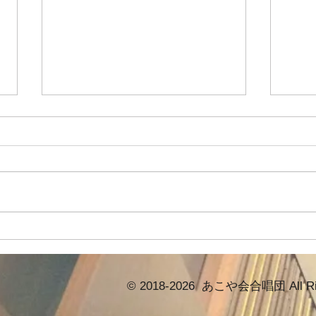
2026/6/27 本番前最後の練習
202
は…
ゲネ
女屋
佐久間先生のボイトレでは…４秒
は…
吸って10秒吐きながら発声！口
た耳
を閉じてハミングだったり…大き
しま
く開けて「あ〜」と20秒伸ばし
が…
てみたりしました。この様な発声
す。
を繰り返して…肺活量をアップさ
テン
せていきたいです。 定演前日
後ろ
の合唱練習は「おんがく🐦」
© 2018-2026 あこや会合唱団 All Rig
かは
「おわりのない海🌊」「きみ歌え