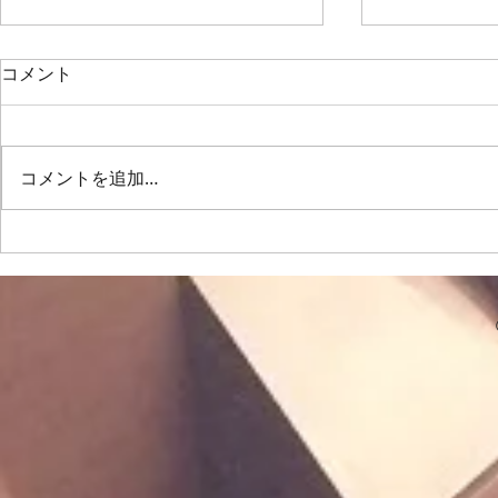
2026/7/11、定演後最初の練習
2026/6/
コメント
は…
は…
6月28日に定期演奏会が終わり、
佐久間先生の
2週間のお休みを経て最初の練
吸って10秒
コメントを追加…
習。次の演奏会（来年夏のグリー
を閉じてハミ
ンサマーコンサート）を目指し
く開けて「あ
て、新しい曲に取り組みます。
てみたりしま
女屋先生のボイストレーニング
を繰り返して
では、喉の奥はもちろん…喉の上
せていきたい
の、鼻👃の奥を開けて…耳👂️の後
の合唱練習は
ろから声を出す！練習を繰り返し
「おわりのな
行いました。腹筋が使えていなけ
よ🎸」「こん
れば…この発声は無理!!という事
😨な箇所を
です。一歩レベルアップした発声
し」を中心に。 「ぽろぽろ
の為にも…この事は意識していこ
「ひとつ。
うと
た