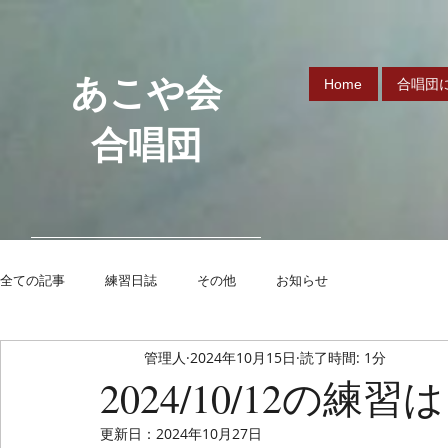
あこや会
Home
合唱団
合唱団
全ての記事
練習日誌
その他
お知らせ
管理人
2024年10月15日
読了時間: 1分
2024/10/12の練習
更新日：
2024年10月27日