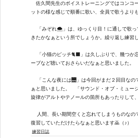
　佐久間先生のボイストレーニングではコンコ
ットの様な感じで順番に歌い、全員で歌うより
 　「みぞれ🌨️」は、ゆっくり目！に通しで歌ってみて、まだ荒削りながらも何とかカタチに😃なって
きたかなぁという所でしょうか。繰り返し練習
 　「小猫のピッチ🐈‍⬛」は久しぶりで、幾つか忘れかけている箇所があり🥹、３日に一度位はユーチュ
ーブなど聴いておさらいだなぁと思いました。
 　「こんな夜には🌉」は今回がまだ２回目なのですが、細かい所を除いてわりと出来上がっているかな
ぁと思いました。　「サウンド・オブ・ミュージ
旋律がアルトやテノールの箇所もあったりして、
 　人間、長い期間空くと忘れてしまうものなので🥲、どの曲も🎵２〜３週📆に一度位、見直し程度でも
復習していただけたらなぁと思います🙇（♪）
練習日誌